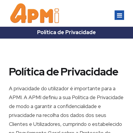
Política de Privacidade
ASSOCIADOS
Inscrição
FORMAÇÃO
Política de Privacidade
Vantagens do Associado
Formação Inter–empresas
EVENTOS
A privacidade do utilizador é importante para a
Os nossos associados
APMI. A APMI definiu a sua Política de Privacidade
Formação Intra-empresas
de modo a garantir a confidencialidade e
Congressos
NORMALIZAÇÃO
privacidade na recolha dos dados dos seus
Seminários
Clientes e Utilizadores, cumprindo o estabelecido
A APMI como ONS